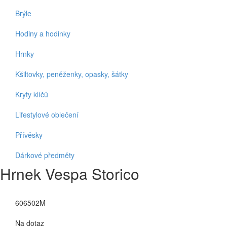
Brýle
Hodiny a hodinky
Hrnky
Kšiltovky, peněženky, opasky, šátky
Kryty klíčů
Lifestylové oblečení
Přívěsky
Dárkové předměty
Hrnek Vespa Storico
Katalogové číslo:
606502M
Dostupnost:
Na dotaz