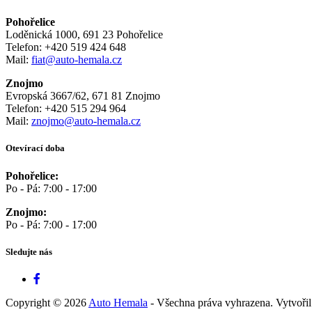
Pohořelice
Loděnická 1000, 691 23 Pohořelice
Telefon: +420 519 424 648
Mail:
fiat@auto-hemala.cz
Znojmo
Evropská 3667/62, 671 81 Znojmo
Telefon: +420 515 294 964
Mail:
znojmo@auto-hemala.cz
Otevírací doba
Pohořelice:
Po - Pá: 7:00 - 17:00
Znojmo:
Po - Pá: 7:00 - 17:00
Sledujte nás
Copyright © 2026
Auto Hemala
- Všechna práva vyhrazena. Vytvoři