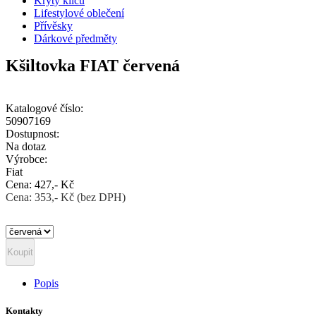
Kryty klíčů
Lifestylové oblečení
Přívěsky
Dárkové předměty
Kšiltovka FIAT červená
Katalogové číslo:
50907169
Dostupnost:
Na dotaz
Výrobce:
Fiat
Cena: 427,- Kč
Cena: 353,- Kč (bez DPH)
Popis
Kontakty