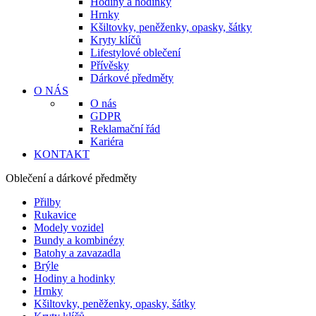
Hodiny a hodinky
Hrnky
Kšiltovky, peněženky, opasky, šátky
Kryty klíčů
Lifestylové oblečení
Přívěsky
Dárkové předměty
O NÁS
O nás
GDPR
Reklamační řád
Kariéra
KONTAKT
Oblečení a dárkové předměty
Přilby
Rukavice
Modely vozidel
Bundy a kombinézy
Batohy a zavazadla
Brýle
Hodiny a hodinky
Hrnky
Kšiltovky, peněženky, opasky, šátky