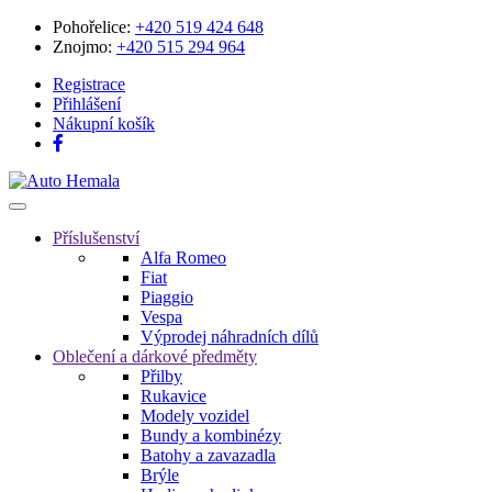
Pohořelice:
+420 519 424 648
Znojmo:
+420 515 294 964
Registrace
Přihlášení
Nákupní košík
Přepnout
navigaci
Příslušenství
Alfa Romeo
Fiat
Piaggio
Vespa
Výprodej náhradních dílů
Oblečení a dárkové předměty
Přilby
Rukavice
Modely vozidel
Bundy a kombinézy
Batohy a zavazadla
Brýle